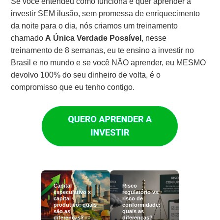
Se você entendeu como funciona e quer aprender a
investir SEM ilusão, sem promessa de enriquecimento
da noite para o dia, nós criamos um treinamento
chamado
A Única Verdade Possível
, nesse
treinamento de 8 semanas, eu te ensino a investir no
Brasil e no mundo e se você NÃO aprender, eu MESMO
devolvo 100% do seu dinheiro de volta, é o
compromisso que eu tenho contigo.
Capital
Risco
especulativo x
regulatório vs.
capital
risco de
produtivo: quais
conformidade:
são as
quais as
diferenças?
diferenças?