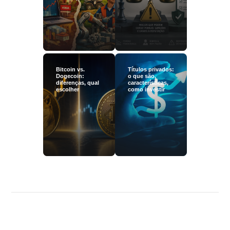
Bitcoin vs.
Títulos privados:
Dogecoin:
o que são,
diferenças, qual
características,
escolher
como investir