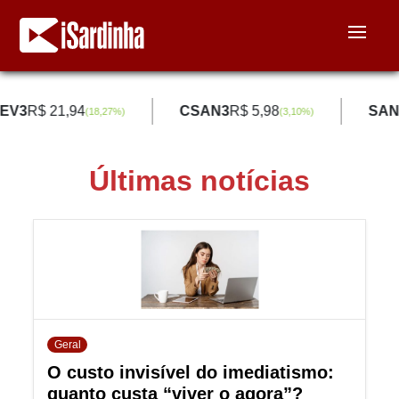
EV3
R$ 21,94
CSAN3
R$ 5,98
SAN
(
18,27
%)
(
3,10
%)
Últimas notícias
Geral
O custo invisível do imediatismo:
quanto custa “viver o agora”?