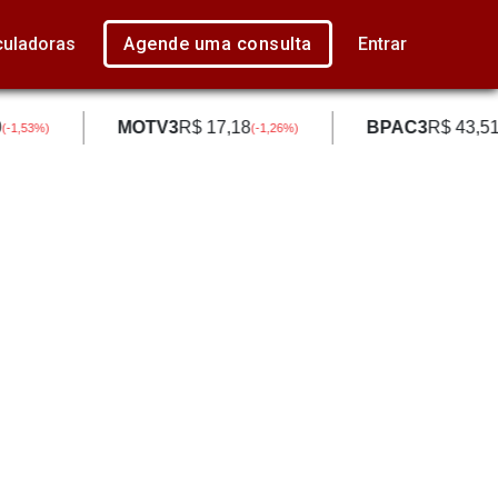
culadoras
Agende uma consulta
Entrar
MOTV3
R$ 17,18
BPAC3
R$ 43,51
(
-1,53
%)
(
-1,26
%)