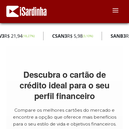
V3
R$ 21,94
CSAN3
R$ 5,98
SANB3
R
(
18,27
%)
(
3,10
%)
Descubra o cartão de
crédito ideal para o seu
perfil financeiro
Compare os melhores cartões do mercado e
encontre a opção que oferece mais benefícios
para o seu estilo de vida e objetivos financeiros.