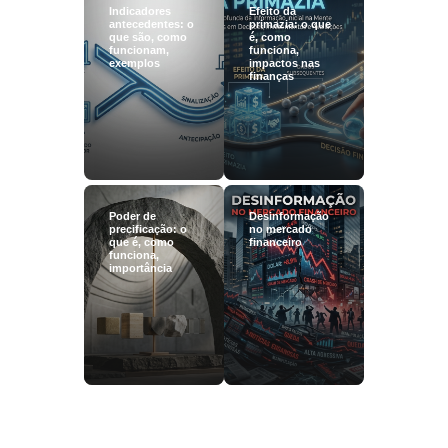
Indicadores
Efeito da
antecedentes: o
primazia: o que
que são, como
é, como
funcionam,
funciona,
exemplos
impactos nas
finanças
Poder de
Desinformação
precificação: o
no mercado
que é, como
financeiro
funciona,
importância