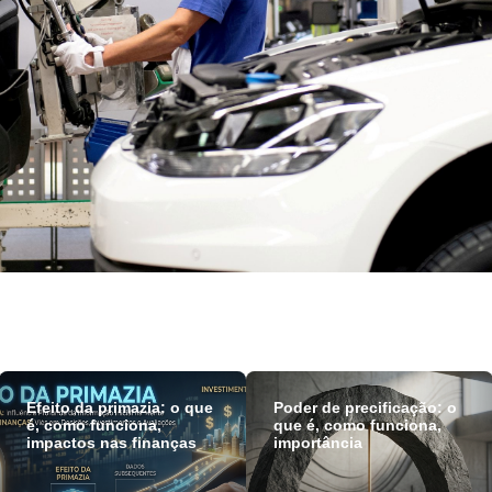
Efeito da primazia: o que
Poder de precificação: o
é, como funciona,
que é, como funciona,
impactos nas finanças
importância