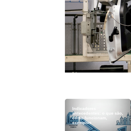
Indicadores
antecedentes: o que são,
como funcionam,
exemplos