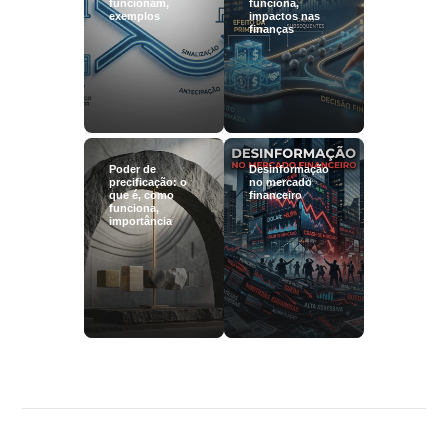
funcionam,
funciona,
exemplos
impactos nas
finanças
Poder de
Desinformação
precificação: o
no mercado
que é, como
financeiro
funciona,
importância