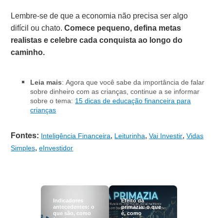
Lembre-se de que a economia não precisa ser algo
difícil ou chato.
Comece pequeno, defina metas
realistas e celebre cada conquista ao longo do
caminho.
Leia mais
: Agora que você sabe da importância de falar
sobre dinheiro com as crianças, continue a se informar
sobre o tema:
15 dicas de educação financeira para
crianças
Fontes:
,
,
,
Inteligência Financeira
Leiturinha
Vai Investir
Vidas
,
Simples
eInvestidor
Indicadores
Efeito da
antecedentes: o
primazia: o que
que são, como
é, como