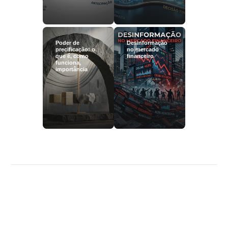
Poder de
Desinformação
precificação: o
no mercado
que é, como
financeiro
funciona,
importância