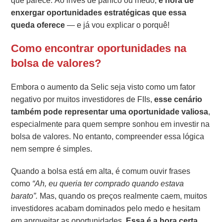
que parece. Ao invés de pânico ou medo,
é hora de
enxergar oportunidades estratégicas que essa
queda oferece
— e já vou explicar o porquê!
Como encontrar oportunidades na
bolsa de valores?
Embora o aumento da Selic seja visto como um fator
negativo por muitos investidores de FIIs,
esse cenário
também pode representar uma oportunidade valiosa
,
especialmente para quem sempre sonhou em investir na
bolsa de valores. No entanto, compreender essa lógica
nem sempre é simples.
Quando a bolsa está em alta, é comum ouvir frases
como
“Ah, eu queria ter comprado quando estava
barato”.
Mas, quando os preços realmente caem, muitos
investidores acabam dominados pelo medo e hesitam
em aproveitar as oportunidades.
Essa é a hora certa