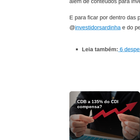
além de conteúdos para inves
E para ficar por dentro das
@
investidorsardinha
e do pe
Leia também:
6 despe
CDB a 135% do CDI
compensa?