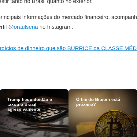
tir tanto no Brasil quanto no exterior.
 principais informações do mercado financeiro, acompan
rfil @
oraulsena
no Instagram.
rdícios de dinheiro que são BURRICE da CLASSE MÉD
Trump ficou doidão e
O fim do Bitcoin está
taxou o Brasil
próximo?
agressivamente