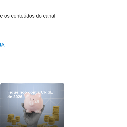
he os conteúdos do canal
IA
Fique rico com a CRISE
de 2026