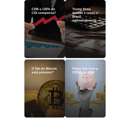
CDB a 135% do
Trump ficou
CDI compensa?
doidão e taxou o
Brasil
agressivamente
O fim do Bitcoin
Fique rico com a
está próximo?
CRISE de 2026