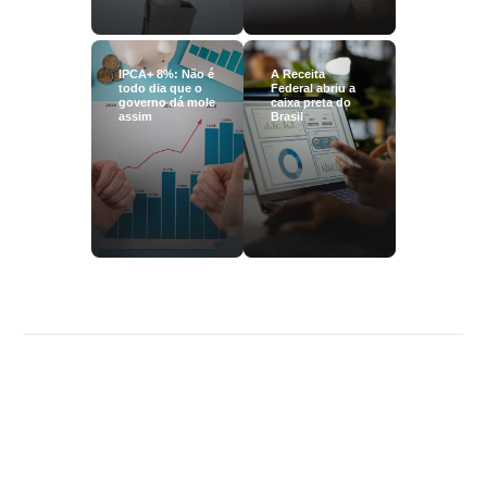
IPCA+ 8%: Não é
A Receita
todo dia que o
Federal abriu a
governo dá mole
caixa preta do
assim
Brasil