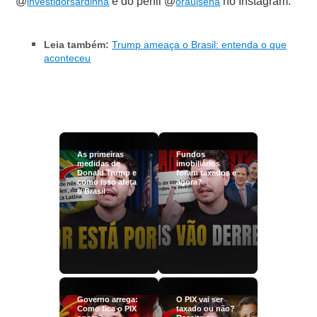
@
e do perfil @
no Instagram.
investidorsardinha
oraulsena
Leia também:
Trump ameaça o Brasil: entenda o que
aconteceu
As primeiras
Fundos
medidas de
imobiliários
Donald Trump e
foram taxados e
como isso afeta
agora?
o Brasil
Governo arrega:
O PIX vai ser
Como fica o PIX
taxado ou não?