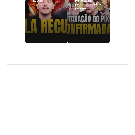
agora?
Receita se
pronuncia sobre
polêmica