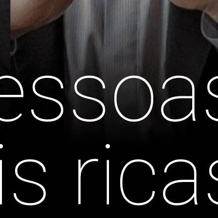
essoas
s rica