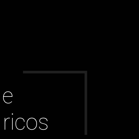
e 
ricos 