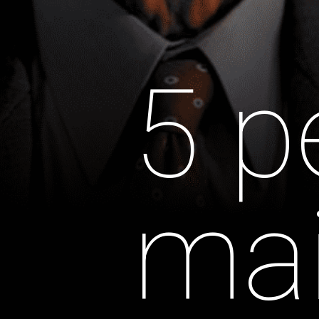
5 p
mai