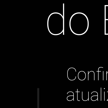
do 
Confir
atual