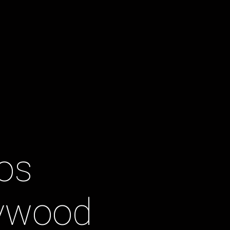
s 
ywood 