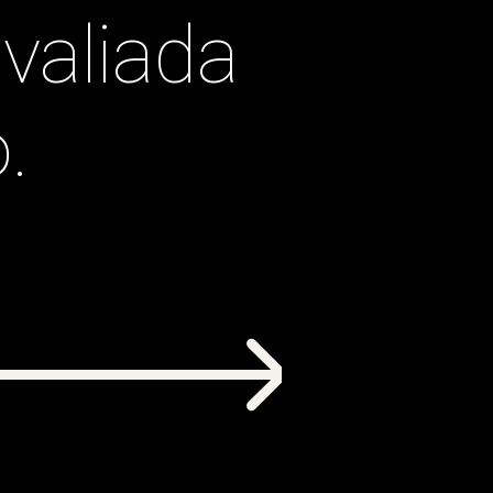
aliada 
.