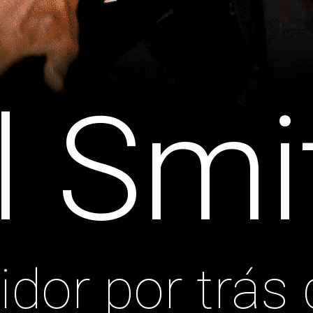
l Smi
idor por trás 