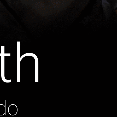
th
do 