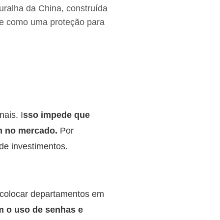
ralha da China, construída
age como uma proteção para
ais. I
sso impede que
m no mercado.
Por
de investimentos.
ve colocar departamentos em
em o uso de senhas e