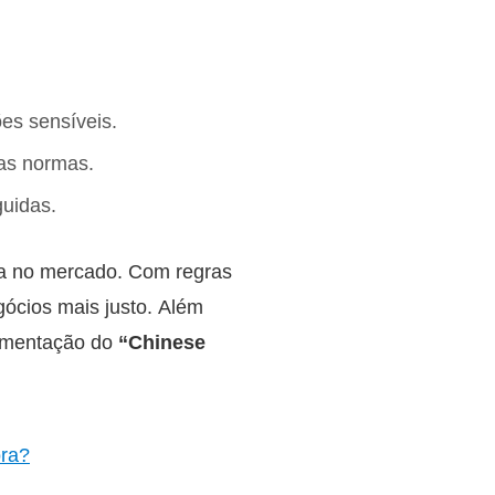
ões sensíveis.
 as normas.
guidas.
ça no mercado. Com regras
gócios mais justo. Além
ementação do
“Chinese
ora?