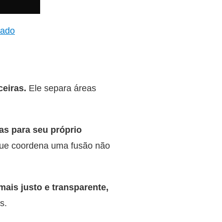
cado
ceiras.
Ele separa áreas
s para seu próprio
que coordena uma fusão não
ais justo e transparente,
s.