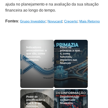
ajuda no planejamento e na avaliação da sua situação
financeira ao longo do tempo.
Fontes
:
;
;
;
Grupo Investidor
Novucard
Crecerto
Mais Retorno
Indicadores
Efeito da
antecedentes: o
primazia: o que
que são, como
é, como
funcionam,
funciona,
exemplos
impactos nas
finanças
Poder de
Desinformação
precificação: o
no mercado
que é, como
financeiro
funciona,