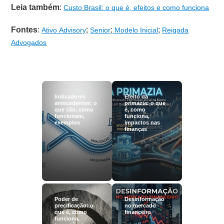
Leia também
:
Custo Brasil: o que é, efeitos e como funciona
Fontes
:
;
;
;
Ativo Advisory
Senior
Modelo Inicial
Reigada
Advogados
Indicadores
Efeito da
antecedentes: o
primazia: o que
que são, como
é, como
funcionam,
funciona,
exemplos
impactos nas
finanças
Poder de
Desinformação
precificação: o
no mercado
que é, como
financeiro
funciona,