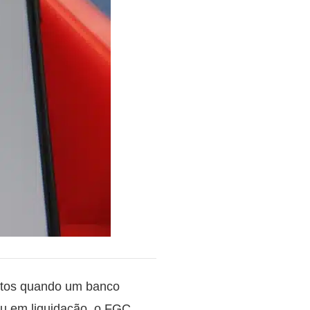
entos quando um banco
ou em liquidação, o FGC