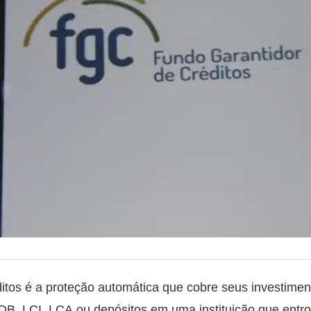
itos é a proteção automática que cobre seus investim
DB, LCI, LCA ou depósitos em uma instituição que entr