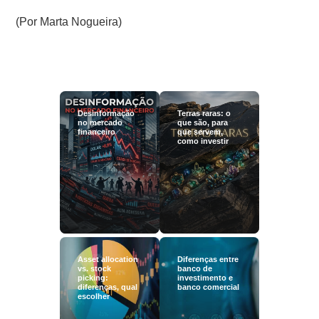
(Por Marta Nogueira)
Desinformação
Terras raras: o
no mercado
que são, para
financeiro
que servem,
como investir
Asset allocation
Diferenças entre
vs. stock
banco de
picking:
investimento e
diferenças, qual
banco comercial
escolher