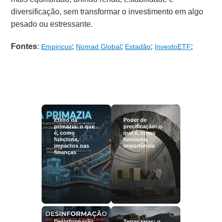
diversificação, sem transformar o investimento em algo
pesado ou estressante.
Fontes
:
;
;
;
;
Empiricus
Nomad Global
Estadão
InvestoETF
Efeito da
Poder de
primazia: o que
precificação: o
é, como
que é, como
funciona,
funciona,
impactos nas
importância
finanças
Desinformação
Terras raras: o