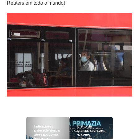
Reuters em todo o mundo)
Indicadores
Efeito da
antecedentes: o
primazia: o que
que são, como
é, como
funcionam,
funciona,