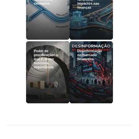
exemplos
impactos nas
finanças
Poder de
Desinformação
precificação: o
no mercado
que é, como
financeiro
funciona,
importância