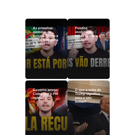
As primeiras
Fundos
medidas de
imobiliários
Donald Trump e
foram taxados e
como isso afeta
agora?
o Brasil
Governo arrega:
O que a volta de
Como fica o PIX
Trump significa
agora?
para o seu
bolso?