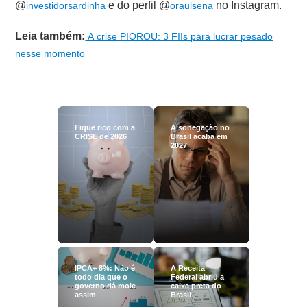
@
e do perfil @
no Instagram.
investidorsardinha
oraulsena
Leia também:
A crise PIOROU: 3 FIIs para lucrar pesado
nesse momento
Fique rico com a
A sonegação no
CRISE de 2026
Brasil acaba em
2027
IPCA+ 8%: Não é
A Receita
todo dia que o
Federal abriu a
governo dá mole
caixa preta do
assim
Brasil