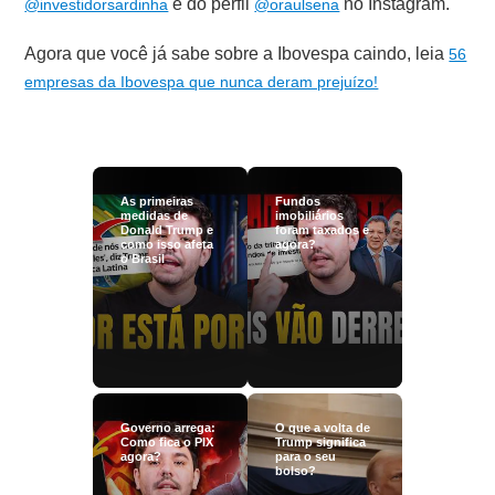
e do perfil
no Instagram.
@investidorsardinha
@oraulsena
Agora que você já sabe sobre a Ibovespa caindo, leia
56
empresas da Ibovespa que nunca deram prejuízo!
As primeiras
Fundos
medidas de
imobiliários
Donald Trump e
foram taxados e
como isso afeta
agora?
o Brasil
Governo arrega:
O que a volta de
Como fica o PIX
Trump significa
agora?
para o seu
bolso?