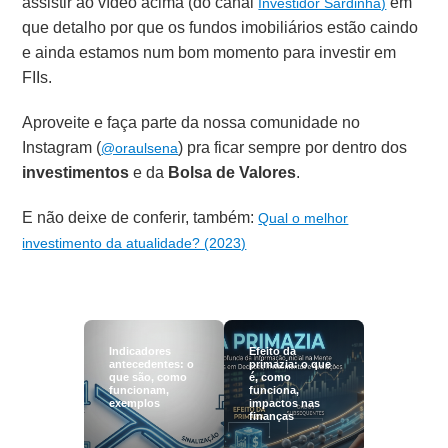
assistir ao vídeo acima (do canal
em
Investidor Sardinha)
que detalho por que os fundos imobiliários estão caindo
e ainda estamos num bom momento para investir em
FIIs.
Aproveite e faça parte da nossa comunidade no
Instagram (
) pra ficar sempre por dentro dos
@oraulsena
investimentos
e da
Bolsa de Valores
.
E não deixe de conferir, também:
Qual o melhor
investimento da atualidade? (2023)
Indicadores
Efeito da
antecedentes: o
primazia: o que
que são, como
é, como
funcionam,
funciona,
exemplos
impactos nas
finanças