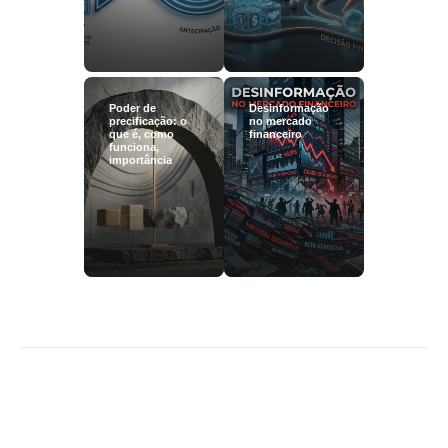
Poder de
Desinformação
precificação: o
no mercado
que é, como
financeiro
funciona,
importância