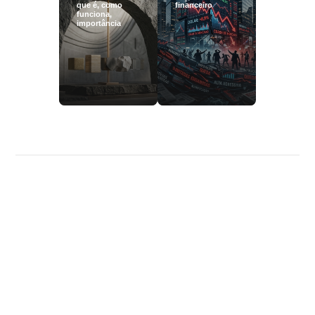
que é, como
financeiro
funciona,
importância