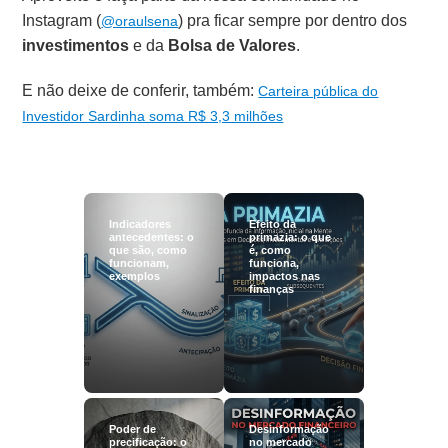
Instagram (
) pra ficar sempre por dentro dos
@oraulsena
investimentos
e da
Bolsa de Valores
.
E não deixe de conferir, também:
Carteira pública do
Investidor Sardinha soma R$ 3,3 milhões
Indicadores
Efeito da
antecedentes: o
primazia: o que
que são, como
é, como
funcionam,
funciona,
exemplos
impactos nas
finanças
Poder de
Desinformação
precificação: o
no mercado