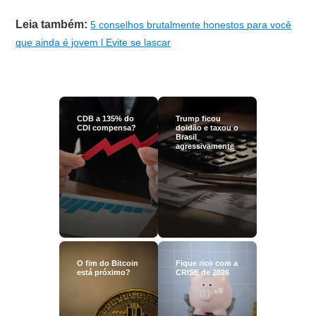
Leia também:
5 conselhos brutalmente honestos para você
que ainda é jovem l Evite se lascar
CDB a 135% do
Trump ficou
CDI compensa?
doidão e taxou o
Brasil
agressivamente
O fim do Bitcoin
Fique rico com a
está próximo?
CRISE de 2026