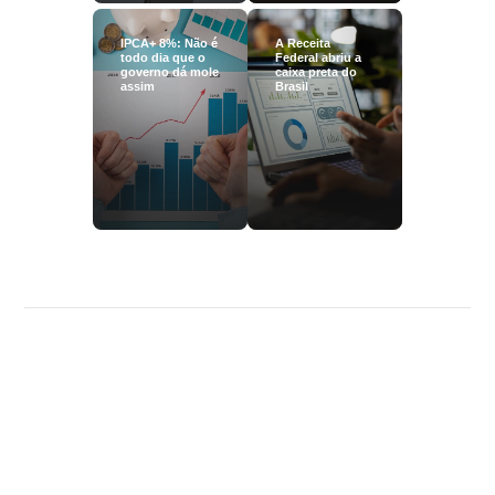
IPCA+ 8%: Não é
A Receita
todo dia que o
Federal abriu a
governo dá mole
caixa preta do
assim
Brasil