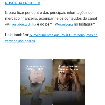
E para ficar por dentro das principais informações do
mercado financeiro, acompanhe os conteúdos do canal
@
e do perfil @
no Instagram.
investidorsardinha
oraulsena
Leia também:
5 investimentos que PARECEM bons, mas na
verdade são podres
Fique rico com a
A sonegação no
CRISE de 2026
Brasil acaba em
2027