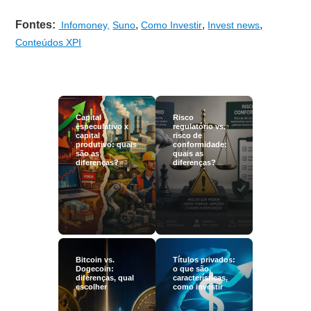
Fontes:
,
,
,
Infomoney,
Suno
Como Investir
Invest news
Conteúdos XPI
Capital
Risco
especulativo x
regulatório vs.
capital
risco de
produtivo: quais
conformidade:
são as
quais as
diferenças?
diferenças?
Bitcoin vs.
Títulos privados:
Dogecoin:
o que são,
diferenças, qual
características,
escolher
como investir