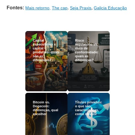
Fontes:
.
,
Mais retorno,
The cap
Seja Praxis
Galicia Educação
Capital
Risco
especulativo x
regulatório vs.
capital
risco de
produtivo: quais
conformidade:
são as
quais as
diferenças?
diferenças?
Bitcoin vs.
Títulos privados:
Dogecoin:
o que são,
diferenças, qual
características,
escolher
como investir