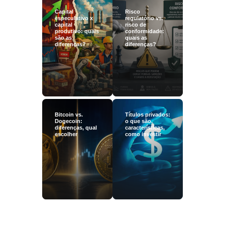
Capital
Risco
especulativo x
regulatório vs.
capital
risco de
produtivo: quais
conformidade:
são as
quais as
diferenças?
diferenças?
Bitcoin vs.
Títulos privados:
Dogecoin:
o que são,
diferenças, qual
características,
escolher
como investir