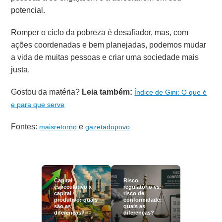
potencial.
Romper o ciclo da pobreza é desafiador, mas, com
ações coordenadas e bem planejadas, podemos mudar
a vida de muitas pessoas e criar uma sociedade mais
justa.
Gostou da matéria?
Leia também:
Índice de Gini: O que é
e para que serve
Fontes:
e
maisretorno
gazetadopovo
Capital
Risco
especulativo x
regulatório vs.
capital
risco de
produtivo: quais
conformidade:
são as
quais as
diferenças?
diferenças?