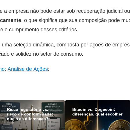
e a empresa não pode estar sob recuperação judicial ou 
icamente
, o que significa que sua composição pode mu
 o cumprimento desses critérios.
te uma seleção dinâmica, composta por ações de empre
ado e solidez no setor de consumo.
no
;
Analise de Ações
;
Risco regulatório vs.
Bitcoin vs. Dogecoin:
risco de conformidade:
diferenças, qual escolher
quais as diferenças?