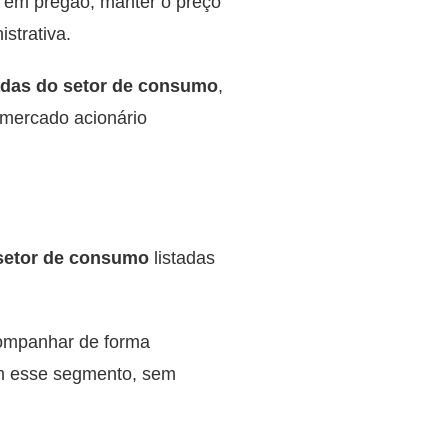
 em pregão, manter o preço
strativa.
adas do setor de consumo
,
mercado acionário
setor de consumo
listadas
companhar de forma
m esse segmento, sem