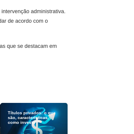
intervenção administrativa.
dar de acordo com o
sas que se destacam em
Títulos privados: o que
são, características,
como investir