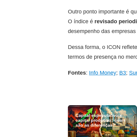
Outro ponto importante é qu
O índice é
revisado period
desempenho das empresas e
Dessa forma, o ICON refle
termos de presença no merc
Fontes
:
Info Money
;
B
3
;
Su
Capital especulativo x
capital produtivo: quais
são as diferenças?