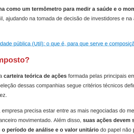
na como um termômetro para medir a saúde e o mo
l, ajudando na tomada de decisão de investidores e na 
lidade pública (Util): o que é, para que serve e composiç
omposto?
a
carteira teórica de ações
formada pelas principais e
eleção dessas companhias segue critérios técnicos defi
ez.
 a empresa precisa estar entre as mais negociadas do me
nanceiro movimentado. Além disso,
suas ações devem s
o período de análise e o valor unitário
do papel não p