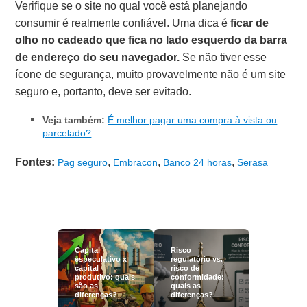
Verifique se o site no qual você está planejando
consumir é realmente confiável. Uma dica é
ficar de
olho no cadeado que fica no lado esquerdo da barra
de endereço do seu navegador.
Se não tiver esse
ícone de segurança, muito provavelmente não é um site
seguro e, portanto, deve ser evitado.
Veja também:
É melhor pagar uma compra à vista ou
parcelado?
Fontes:
,
,
,
Pag seguro
Embracon
Banco 24 horas
Serasa
Capital
Risco
especulativo x
regulatório vs.
capital
risco de
produtivo: quais
conformidade:
são as
quais as
diferenças?
diferenças?