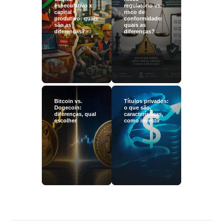
especulativo x
regulatório vs.
capital
risco de
produtivo: quais
conformidade:
são as
quais as
diferenças?
diferenças?
Bitcoin vs.
Títulos privados:
Dogecoin:
o que são,
diferenças, qual
características,
escolher
como investir