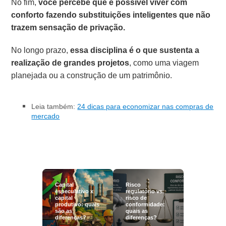
No fim,
você percebe que é possível viver com
conforto fazendo substituições inteligentes que não
trazem sensação de privação.
No longo prazo,
essa disciplina é o que sustenta a
realização de grandes projetos
, como uma viagem
planejada ou a construção de um patrimônio.
Leia também:
24 dicas para economizar nas compras de
mercado
Capital
Risco
especulativo x
regulatório vs.
capital
risco de
produtivo: quais
conformidade:
são as
quais as
diferenças?
diferenças?