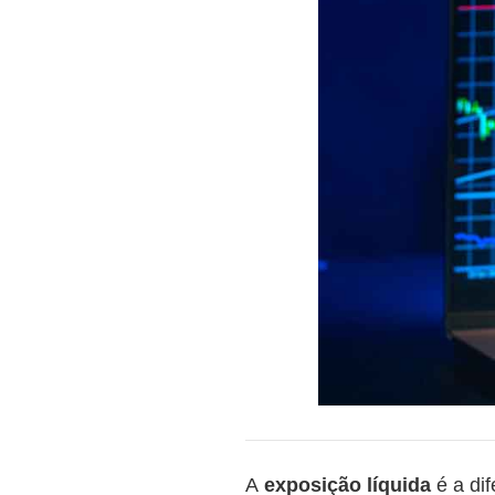
A
exposição líquida
é a dif