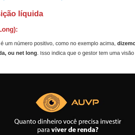
ição líquida
Long):
 é um número positivo, como no exemplo acima,
dizemo
a, ou net long
. Isso indica que o gestor tem uma vis