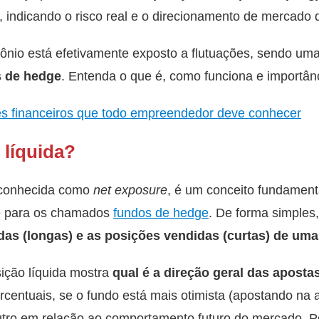
, indicando o risco real e o direcionamento de mercado d
ônio está efetivamente exposto a flutuações, sendo uma
s de hedge
. Entenda o que é, como funciona e importân
es financeiros que todo empreendedor deve conhecer
 líquida?
 conhecida como
net exposure
, é um conceito fundamen
e para os chamados
fundos de hedge
. De forma simples
as (longas) e as posições vendidas (curtas) de uma 
ição líquida mostra
qual é a direção geral das aposta
rcentuais, se o fundo está mais otimista (apostando na a
tro em relação ao comportamento futuro do mercado. Po