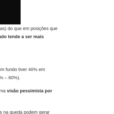
das) do que em posições que
do tende a ser mais
m fundo tiver 40% em
0% – 60%).
 uma
visão pessimista por
as na queda podem gerar