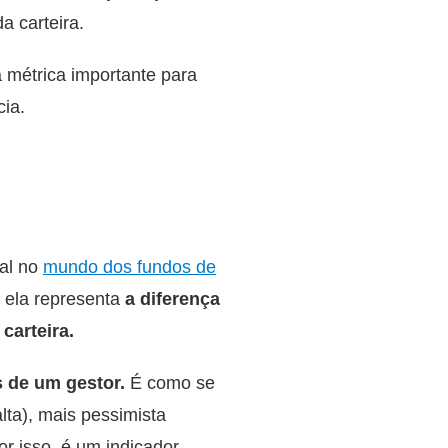
a carteira.
 métrica importante para
cia.
tal no
mundo dos fundos de
, ela representa
a diferença
carteira.
s de um gestor.
É como se
lta), mais pessimista
r isso, é um indicador