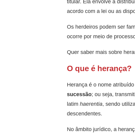
titular. Ela envolve a distri
acordo com a lei ou as disp
Os herdeiros podem ser fam
ocorre por meio de processos
Quer saber mais sobre heran
O que é herança?
Herança é o nome atribuíd
sucessão
; ou seja, transm
latim
haerentia
, sendo utiliz
descendentes.
No âmbito jurídico, a heran