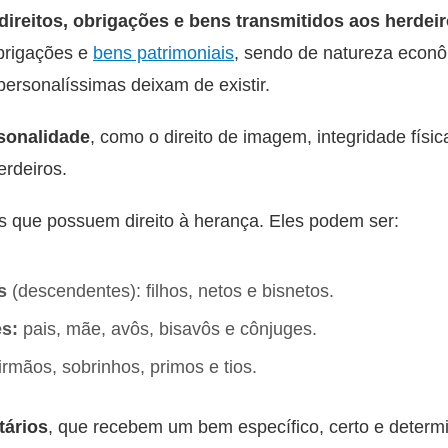
direitos, obrigações e bens transmitidos aos herdei
obrigações e
bens patrimoniais
, sendo de natureza econ
s personalíssimas deixam de existir.
rsonalidade
, como o direito de imagem, integridade física
erdeiros.
s que possuem direito à herança. Eles podem ser:
s
(descendentes): filhos, netos e bisnetos.
s:
pais, mãe, avôs, bisavôs e cônjuges.
irmãos, sobrinhos, primos e tios.
tários
, que recebem um bem específico, certo e determ