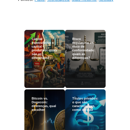
Capital
Risco
especulativo x
regulatório vs.
capital
risco de
produtivo: quais
conformidade:
são as
quais as
diferenças?
diferenças?
Bitcoin vs.
Títulos privados:
Dogecoin:
o que são,
diferenças, qual
características,
escolher
como investir