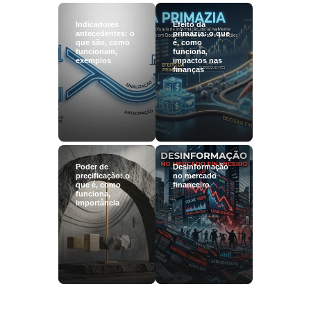
Indicadores
Efeito da
antecedentes: o
primazia: o que
que são, como
é, como
funcionam,
funciona,
exemplos
impactos nas
finanças
Poder de
Desinformação
precificação: o
no mercado
que é, como
financeiro
funciona,
importância