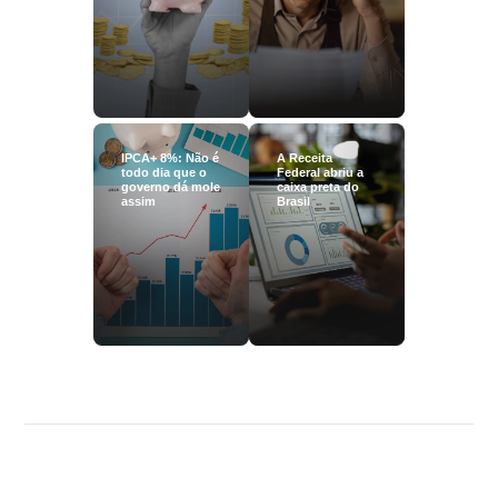
IPCA+ 8%: Não é
A Receita
todo dia que o
Federal abriu a
governo dá mole
caixa preta do
assim
Brasil