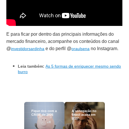
E para ficar por dentro das principais informações do
mercado financeiro, acompanhe os conteúdos do canal
@
e do perfil @
no Instagram.
investidorsardinha
oraulsena
Leia também:
As 5 formas de enriquecer mesmo sendo
burro
Fique rico com a
A sonegação no
CRISE de 2026
Brasil acaba em
2027