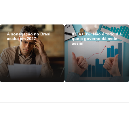
A sonegação no Brasil
IPCA+ 8%: Não é todo dia
acaba em 2027
que o governo dá mole
assim