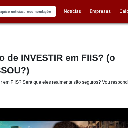
Notícias
Empresas
Cal
o de INVESTIR em FIIS? (o
SSOU?)
r em FIIS? Será que eles realmente são seguros? Vou responde