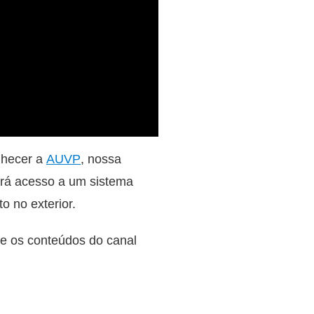
onhecer a
AUVP
, nossa
terá acesso a um sistema
o no exterior.
he os conteúdos do canal