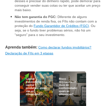
desses e precisar do dinheiro rápido, pode demorar para
conseguir vender suas cotas ou ter que aceitar um preço
mais baixo.
Não tem garantia do FGC:
Diferente de alguns
investimentos de renda fixa, os FIIs não contam com a
proteção do
Fundo Garantidor de Créditos (FGC)
. Ou
seja, se o fundo tiver problemas sérios, não há um
“seguro” para o seu investimento.
Aprenda também:
Como declarar fundos imobiliários?
Declaração de FIIs em 3 etapas
Capital
Risco
especulativo x
regulatório vs.
capital
risco de
produtivo: quais
conformidade:
são as
quais as
diferenças?
diferenças?