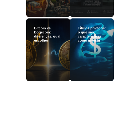
Bitcoin vs.
Títulos privados:
Dogecoin:
o que são,
diferenças, qual
características,
escolher
como investir