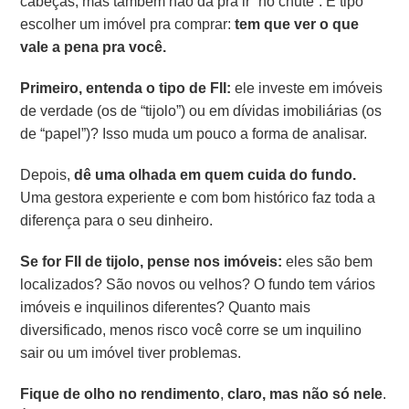
cabeças, mas também não dá pra ir “no chute”. É tipo
escolher um imóvel pra comprar:
tem que ver o que
vale a pena pra você.
Primeiro,
entenda o tipo de FII:
ele investe em imóveis
de verdade (os de “tijolo”) ou em dívidas imobiliárias (os
de “papel”)? Isso muda um pouco a forma de analisar.
Depois,
dê uma olhada em quem cuida do fundo.
Uma gestora experiente e com bom histórico faz toda a
diferença para o seu dinheiro.
Se for FII de tijolo, pense nos imóveis:
eles são bem
localizados? São novos ou velhos? O fundo tem vários
imóveis e inquilinos diferentes? Quanto mais
diversificado, menos risco você corre se um inquilino
sair ou um imóvel tiver problemas.
Fique de olho no rendimento
,
claro, mas não só nele
.