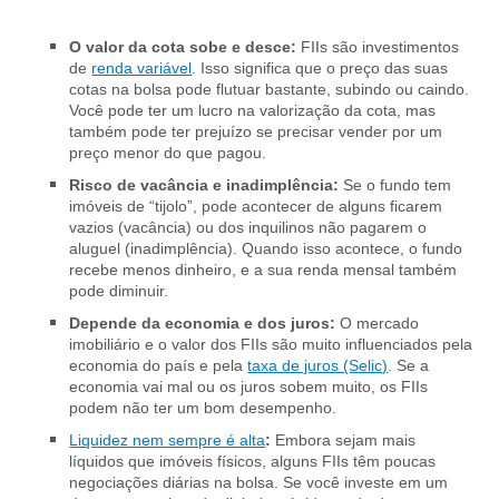
O valor da cota sobe e desce:
FIIs são investimentos
de
renda variável
. Isso significa que o preço das suas
cotas na bolsa pode flutuar bastante, subindo ou caindo.
Você pode ter um lucro na valorização da cota, mas
também pode ter prejuízo se precisar vender por um
preço menor do que pagou.
Risco de vacância e inadimplência:
Se o fundo tem
imóveis de “tijolo”, pode acontecer de alguns ficarem
vazios (vacância) ou dos inquilinos não pagarem o
aluguel (inadimplência). Quando isso acontece, o fundo
recebe menos dinheiro, e a sua renda mensal também
pode diminuir.
Depende da economia e dos juros:
O mercado
imobiliário e o valor dos FIIs são muito influenciados pela
economia do país e pela
taxa de juros (Selic)
. Se a
economia vai mal ou os juros sobem muito, os FIIs
podem não ter um bom desempenho.
Liquidez nem sempre é alta
:
Embora sejam mais
líquidos que imóveis físicos, alguns FIIs têm poucas
negociações diárias na bolsa. Se você investe em um