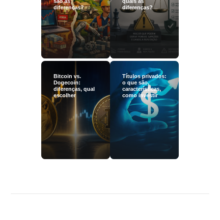
são as
quais as
diferenças?
diferenças?
Bitcoin vs.
Títulos privados:
Dogecoin:
o que são,
diferenças, qual
características,
escolher
como investir