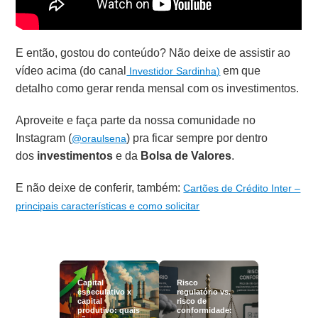
E então, gostou do conteúdo? Não deixe de assistir ao
vídeo acima (do canal
em que
Investidor Sardinha)
detalho como gerar renda mensal com os investimentos.
Aproveite e faça parte da nossa comunidade no
Instagram (
) pra ficar sempre por dentro
@oraulsena
dos
investimentos
e da
Bolsa de Valores
.
E não deixe de conferir, também:
Cartões de Crédito Inter –
principais características e como solicitar
Capital
Risco
especulativo x
regulatório vs.
capital
risco de
produtivo: quais
conformidade: