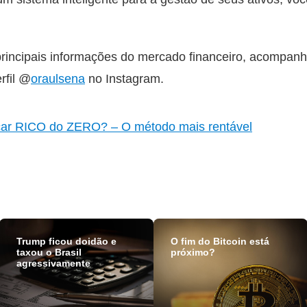
 principais informações do mercado financeiro, acompan
rfil @
oraulsena
no Instagram.
car RICO do ZERO? – O método mais rentável
Trump ficou doidão e
O fim do Bitcoin está
taxou o Brasil
próximo?
agressivamente