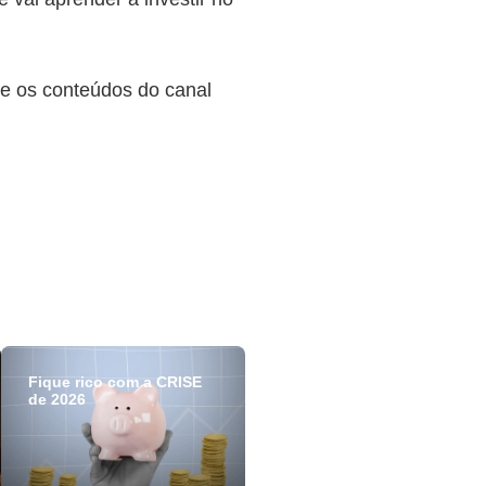
he os conteúdos do canal
Fique rico com a CRISE
de 2026