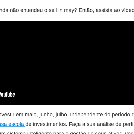
nda não entendeu o sell in may? Então, assista ao víde
nvestir em maio, junho, julho. Independente do período d
ssa escola
de investimentos. Faça a sua análise de perfi
um sistema inteligente para a gestão de seus ativos, voc