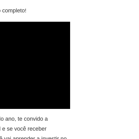
o completo!
o ano, te convido a
l e se você receber
ê vai aprender a investir no