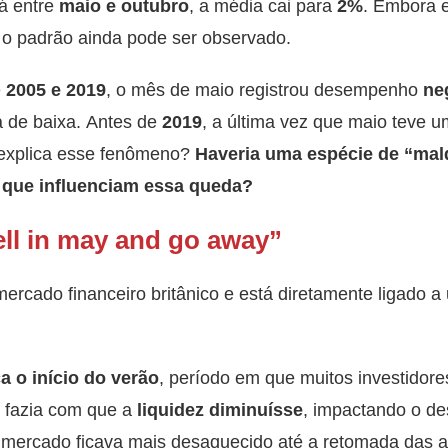
Já entre
maio e outubro
, a média cai para
2%
. Embora e
 o padrão ainda pode ser observado.
e
2005 e 2019
, o mês de maio registrou desempenho
ne
 de baixa. Antes de
2019
, a última vez que maio teve 
e explica esse fenômeno?
Haveria uma espécie de “mal
 que influenciam essa queda?
ell in may and go away”
ercado financeiro britânico e está diretamente ligado 
 o início do verão
, período em que muitos investidor
 fazia com que a
liquidez diminuísse
, impactando o d
 mercado ficava mais desaquecido até a retomada das 