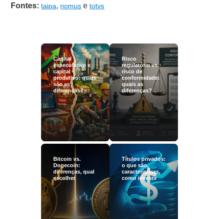
Fontes:
,
e
taipa
nomus
totvs
Capital
Risco
especulativo x
regulatório vs.
capital
risco de
produtivo: quais
conformidade:
são as
quais as
diferenças?
diferenças?
Bitcoin vs.
Títulos privados:
Dogecoin:
o que são,
diferenças, qual
características,
escolher
como investir