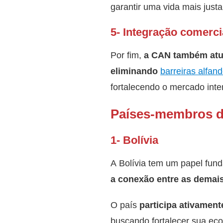
garantir uma vida mais just
5- Integração comercia
Por fim,
a CAN também atua 
eliminando
barreiras alfan
fortalecendo o mercado inte
Países-membros 
1- Bolívia
A Bolívia tem um papel fund
a conexão entre as demai
O país
participa ativamente
buscando fortalecer sua eco