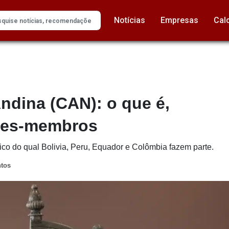
Notícias
Empresas
Cal
dina (CAN): o que é,
íses-membros
o do qual Bolivia, Peru, Equador e Colômbia fazem parte.
ntos