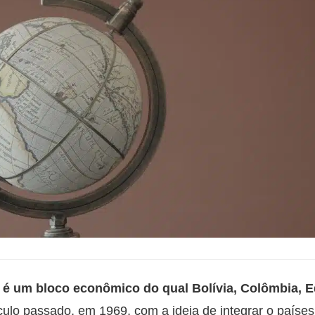
)
é um bloco econômico do qual Bolívia, Colômbia, 
lo passado, em 1969, com a ideia de integrar o países 