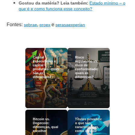
Gostou da matéria? Leia também:
Estado mínimo – o
que é e como funciona esse conceito?
Fontes:
,
e
sebrae
proex
serasaexperian
Capital
Risco
especulativo x
regulatório vs.
capital
risco de
produtivo: quais
conformidade:
são as
quais as
diferenças?
diferenças?
Bitcoin vs.
Títulos privados:
Dogecoin:
o que são,
diferenças, qual
características,
escolher
como investir