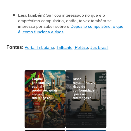
Leia também:
Se ficou interessado no que é o
empréstimo compulsório, então, talvez também se
interesse por saber sobre o
Depósito compulsório: o que
é, como funciona e tipos
Fontes:
,
,
Portal Tributário
Trilhante, Politize
Jus Brasil
Capital
Risco
especulativo x
regulatório vs.
capital
risco de
produtivo: quais
conformidade:
são as
quais as
diferenças?
diferenças?